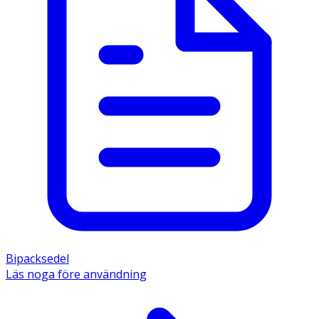
Bipacksedel
Läs noga före användning