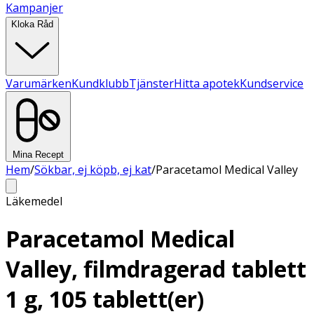
Kampanjer
Kloka Råd
Varumärken
Kundklubb
Tjänster
Hitta apotek
Kundservice
Mina Recept
Hem
/
Sökbar, ej köpb, ej kat
/
Paracetamol Medical Valley
Läkemedel
Paracetamol Medical
Valley, filmdragerad tablett
1 g, 105 tablett(er)