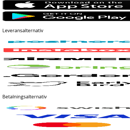
Leveransalternativ
Betalningsalternativ