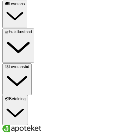
🚚Leverans
🧺Fraktkostnad
🚀Leveranstid
💳Betalning