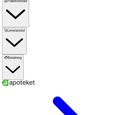
🧺Fraktkostnad
🚀Leveranstid
💳Betalning