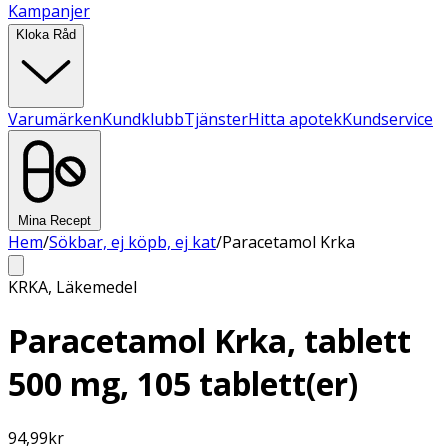
Kampanjer
Kloka Råd
Varumärken
Kundklubb
Tjänster
Hitta apotek
Kundservice
Mina Recept
Hem
/
Sökbar, ej köpb, ej kat
/
Paracetamol Krka
KRKA
,
Läkemedel
Paracetamol Krka, tablett
500 mg, 105 tablett(er)
94,99
kr