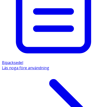
Bipacksedel
Läs noga före användning