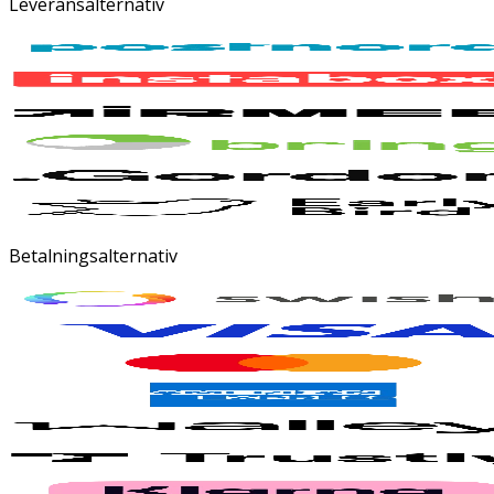
Leveransalternativ
Betalningsalternativ