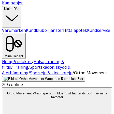
Kampanjer
Kloka Råd
Varumärken
Kundklubb
Tjänster
Hitta apotek
Kundservice
Mina Recept
Hem
/
Produkter
/
Hälsa, träning &
fritid
/
Träning
/
Sportskador, skydd &
återhämtning
/
Sportejp & kinesiotejp
/
Ortho Movement
20%
online
Ortho Movement Wrap tape 5 cm blue, 3 st har tagits bort från mina
favoriter