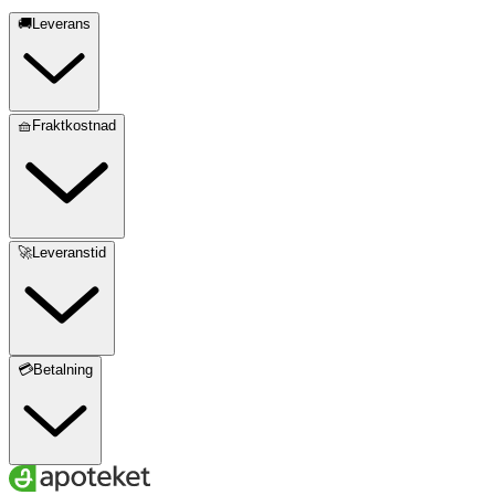
🚚Leverans
🧺Fraktkostnad
🚀Leveranstid
💳Betalning