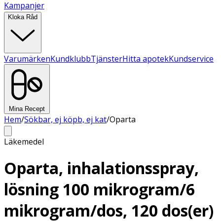
Kampanjer
Kloka Råd
Varumärken
Kundklubb
Tjänster
Hitta apotek
Kundservice
Mina Recept
Hem
/
Sökbar, ej köpb, ej kat
/
Oparta
Läkemedel
Oparta, inhalationsspray,
lösning 100 mikrogram/6
mikrogram/dos, 120 dos(er)