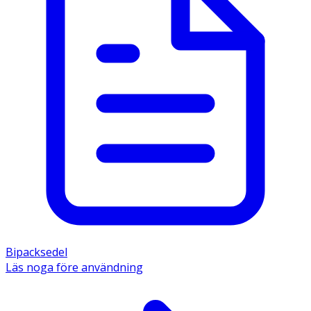
Bipacksedel
Läs noga före användning