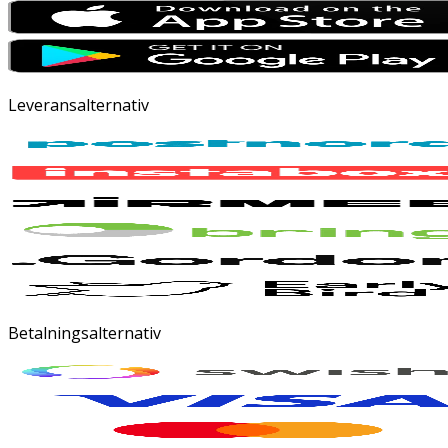
Leveransalternativ
Betalningsalternativ