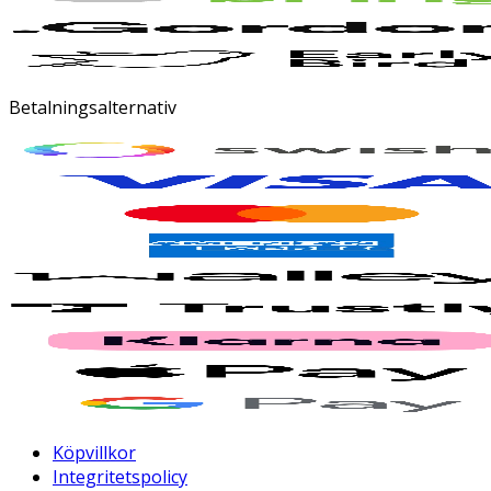
Betalningsalternativ
Köpvillkor
Integritetspolicy