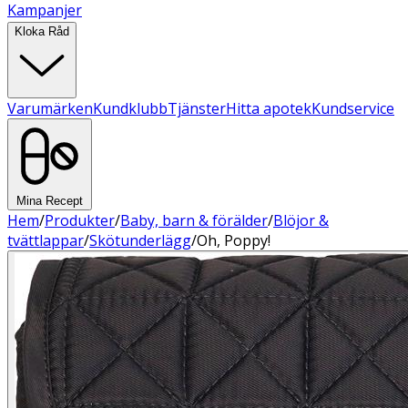
Kampanjer
Kloka Råd
Varumärken
Kundklubb
Tjänster
Hitta apotek
Kundservice
Mina Recept
Hem
/
Produkter
/
Baby, barn & förälder
/
Blöjor &
tvättlappar
/
Skötunderlägg
/
Oh, Poppy!