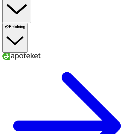
💳Betalning