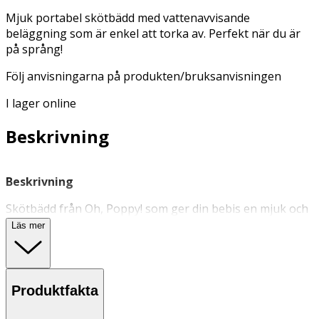
Mjuk portabel skötbädd med vattenavvisande
beläggning som är enkel att torka av. Perfekt när du är
på språng!
Följ anvisningarna på produkten/bruksanvisningen
I lager online
Beskrivning
Beskrivning
Skötbädd från Oh, Poppy! som ger din bebis en mjuk och
ren plats att ligga på vid blöjbyte. Insidan av skötbädden
Läs mer
har en vattenavvisande beläggning som gör den enkel
att torka av. Den är enkel att vika ihop, tar liten plats i
väskan, och har dessutom en praktisk innerficka där du
kan förvara det du behöver för blöjbytet. Färg: Mörkgrå.
Produktfakta
Finns som
grönmönstrad
.