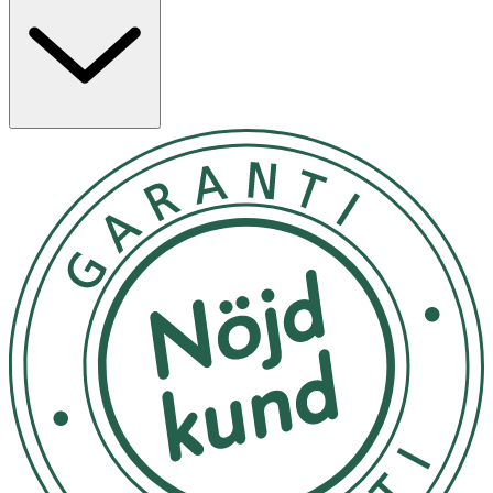
Användning
- Används för blöjbyten och förvaring av det som behövs
för dessa.
- Utsätt ej för direkt solljus
Material
100% Polyester