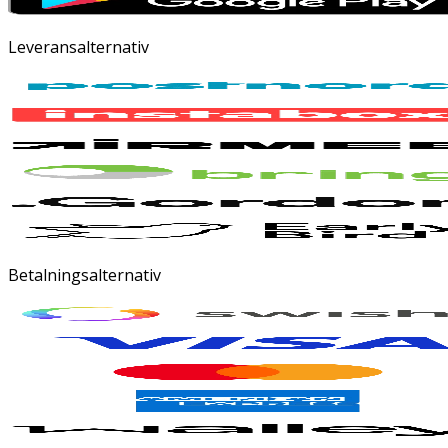
Leveransalternativ
Betalningsalternativ