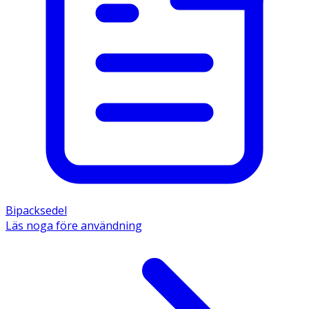
Bipacksedel
Läs noga före användning