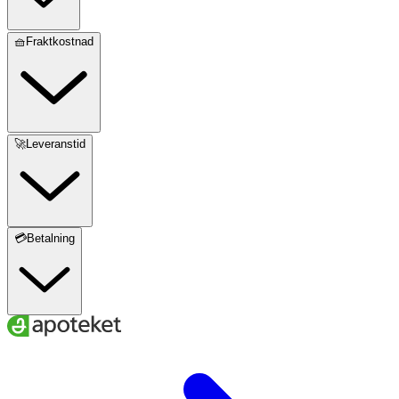
🧺Fraktkostnad
🚀Leveranstid
💳Betalning