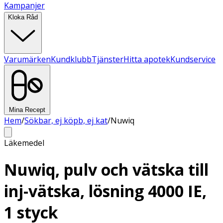
Kampanjer
Kloka Råd
Varumärken
Kundklubb
Tjänster
Hitta apotek
Kundservice
Mina Recept
Hem
/
Sökbar, ej köpb, ej kat
/
Nuwiq
Läkemedel
Nuwiq, pulv och vätska till
inj-vätska, lösning 4000 IE,
1 styck