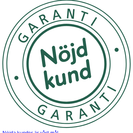
Nöjda kunder är vårt mål