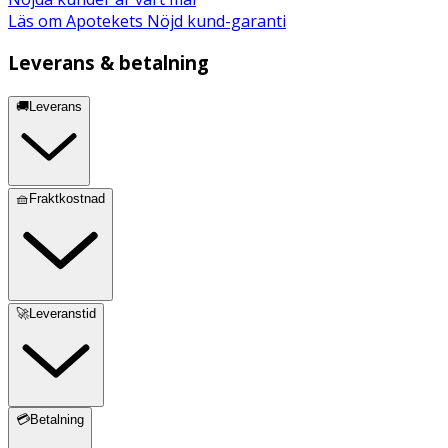
Läs om Apotekets Nöjd kund-garanti
Leverans & betalning
🚚Leverans
🧺Fraktkostnad
🚀Leveranstid
💳Betalning