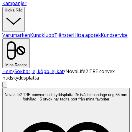
Kampanjer
Kloka Råd
Varumärken
Kundklubb
Tjänster
Hitta apotek
Kundservice
Mina Recept
Hem
/
Sökbar, ej köpb, ej kat
/
NovaLife2 TRE convex
hudskyddsplatta
NovaLife2 TRE convex hudskyddsplatta för tvådelsbandage ring 55 mm
förhålad , 5 styck har tagits bort från mina favoriter