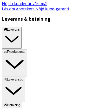
Nöjda kunder är vårt mål
Läs om Apotekets Nöjd kund-garanti
Leverans & betalning
🚚Leverans
🧺Fraktkostnad
🚀Leveranstid
💳Betalning