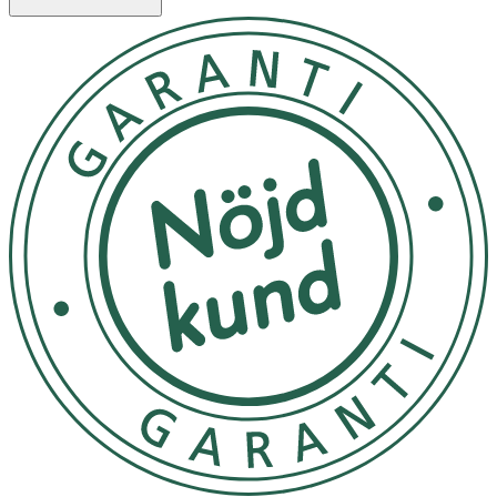
Aqua, Glycerin, Isopropyl Myristate, Panthenol,
Ethylhexylglycerin, Caprylyl Glycol, Potassium Cetyl
Phosphate, Cetyl Alcohol, Carbomer, Sodium
Polyacrylate, p-Anisic Acid, Sodium Hydroxide, Tocopheryl
Acetate, Tocopherol, Parfum. [PR-0003770]
.