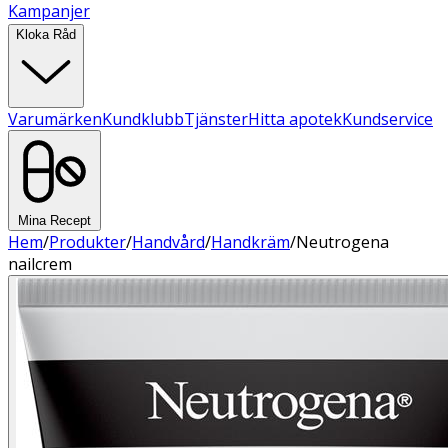
Kampanjer
Kloka Råd
Varumärken
Kundklubb
Tjänster
Hitta apotek
Kundservice
Mina Recept
Hem
/
Produkter
/
Handvård
/
Handkräm
/
Neutrogena
nailcrem