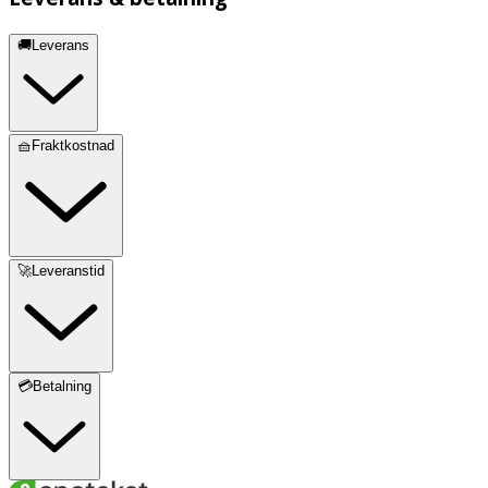
🚚Leverans
🧺Fraktkostnad
🚀Leveranstid
💳Betalning