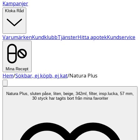
Kampanjer
Kloka Råd
Varumärken
Kundklubb
Tjänster
Hitta apotek
Kundservice
Mina Recept
Hem
/
Sökbar, ej köpb, ej kat
/
Natura Plus
Natura Plus, sluten påse, liten, beige, 342ml, filter, insp.lucka, 57 mm,
30 styck har tagits bort från mina favoriter