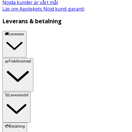
Nöjda kunder är vårt mål
Läs om Apotekets Nöjd kund-garanti
Leverans & betalning
🚚Leverans
🧺Fraktkostnad
🚀Leveranstid
💳Betalning