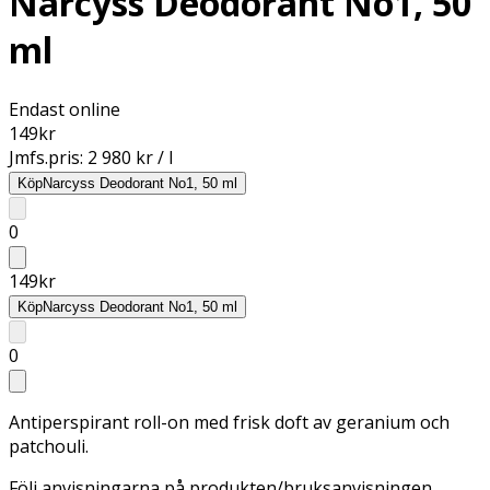
Narcyss Deodorant No1, 50
ml
Endast online
149
kr
Jmfs.pris:
2 980 kr / l
Köp
Narcyss Deodorant No1, 50 ml
0
149
kr
Köp
Narcyss Deodorant No1, 50 ml
0
Antiperspirant roll-on med frisk doft av geranium och
patchouli.
Följ anvisningarna på produkten/bruksanvisningen