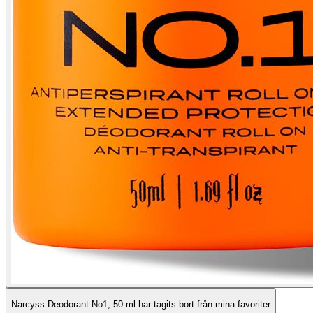
Narcyss Deodorant No1, 50 ml har tagits bort från mina favoriter