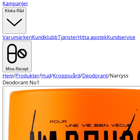
Kampanjer
Kloka Råd
Varumärken
Kundklubb
Tjänster
Hitta apotek
Kundservice
Mina Recept
Hem
/
Produkter
/
Hud
/
Kroppsvård
/
Deodorant
/
Narcyss
Deodorant No1