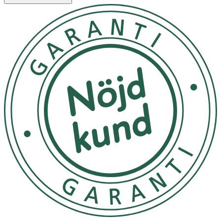
mörkt och svalt
OK för gravida och ammande:
Ja
Ingredienser:
Aqua, Aluminum Chlorohydrate, Alcohol Denat,
Dimethicone, Parfum, PEG-40 Hydrogenated Castor Oil,
Hydroxyethylcellulose, Allantoin, Polysorbate 20, PPG-5-
Ceteth-20, Phenoxyethanol, PEG-75 Lanolin,
Ethylhexylglycerin, Tetramethyl
acetyloctahydronaphthalenes, Acetyl Cedrene,
Pogostemon Cablin Oil