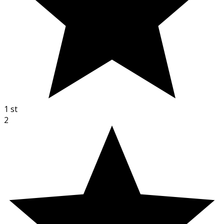
1
st
2