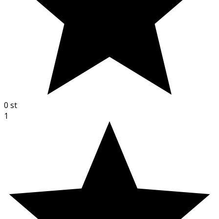
0
st
1