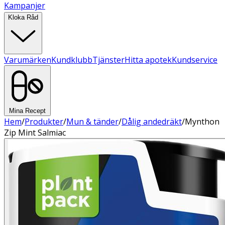
Kampanjer
Kloka Råd
Varumärken
Kundklubb
Tjänster
Hitta apotek
Kundservice
Mina Recept
Hem
/
Produkter
/
Mun & tänder
/
Dålig andedräkt
/
Mynthon
Zip Mint Salmiac