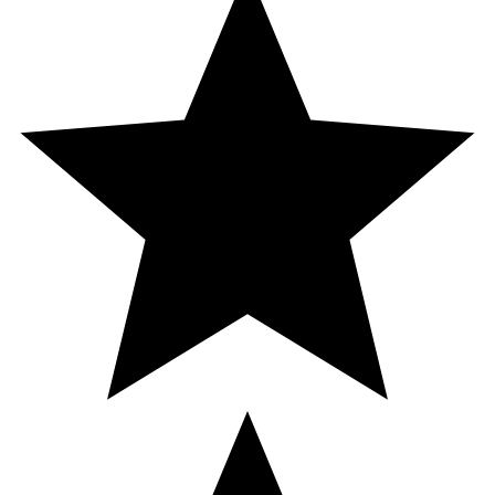
Innehåll
Sötningsmedel (sorbitoler, steviolglykosider från stevia),
naturliga aromer, lakritsextrakt, ammoniumklorid
(=salmiak), menthol.