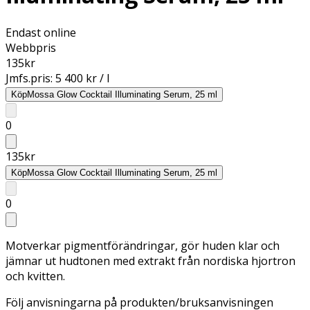
Endast online
Webbpris
135
kr
Jmfs.pris:
5 400 kr / l
Köp
Mossa Glow Cocktail Illuminating Serum, 25 ml
0
135
kr
Köp
Mossa Glow Cocktail Illuminating Serum, 25 ml
0
Motverkar pigmentförändringar, gör huden klar och
jämnar ut hudtonen med extrakt från nordiska hjortron
och kvitten.
Följ anvisningarna på produkten/bruksanvisningen