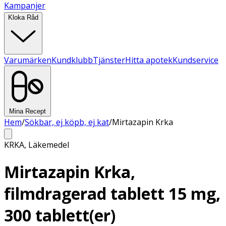
Kampanjer
Kloka Råd
Varumärken
Kundklubb
Tjänster
Hitta apotek
Kundservice
Mina Recept
Hem
/
Sökbar, ej köpb, ej kat
/
Mirtazapin Krka
KRKA
,
Läkemedel
Mirtazapin Krka,
filmdragerad tablett 15 mg,
300 tablett(er)