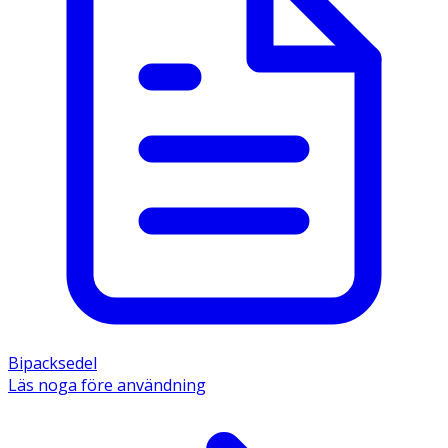
Bipacksedel
Läs noga före användning