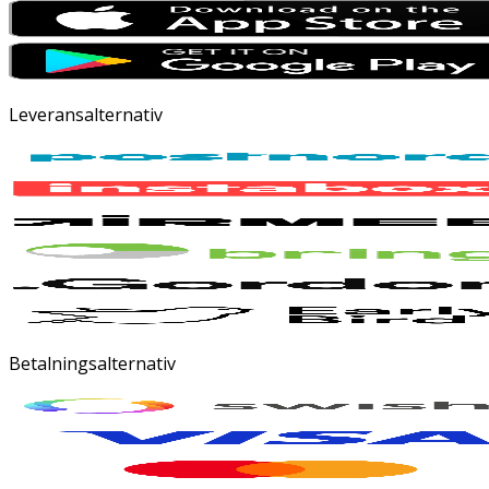
Leveransalternativ
Betalningsalternativ