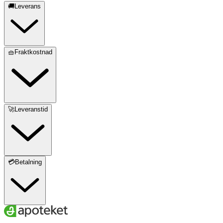
🚚Leverans
🧺Fraktkostnad
🚀Leveranstid
💳Betalning