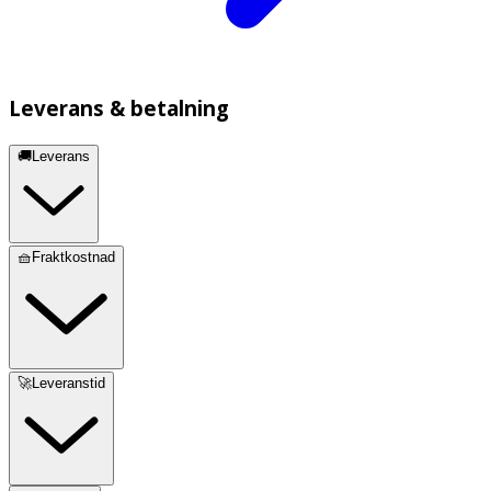
Leverans & betalning
🚚Leverans
🧺Fraktkostnad
🚀Leveranstid