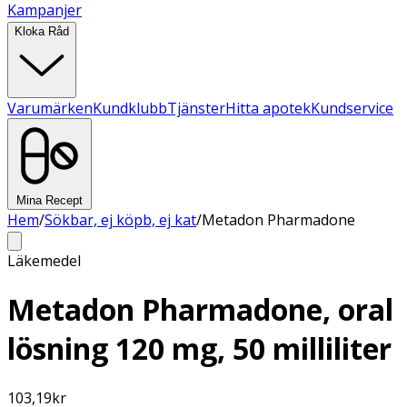
Kampanjer
Kloka Råd
Varumärken
Kundklubb
Tjänster
Hitta apotek
Kundservice
Mina Recept
Hem
/
Sökbar, ej köpb, ej kat
/
Metadon Pharmadone
Läkemedel
Metadon Pharmadone, oral
lösning 120 mg, 50 milliliter
103,19
kr