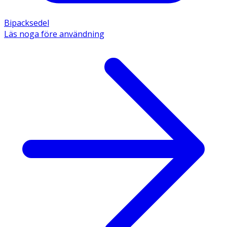
Bipacksedel
Läs noga före användning