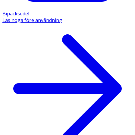
Bipacksedel
Läs noga före användning