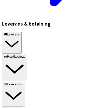
Leverans & betalning
🚚Leverans
🧺Fraktkostnad
🚀Leveranstid