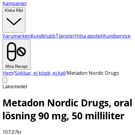
Kampanjer
Kloka Råd
Varumärken
Kundklubb
Tjänster
Hitta apotek
Kundservice
Mina Recept
Hem
/
Sökbar, ej köpb, ej kat
/
Metadon Nordic Drugs
Läkemedel
Metadon Nordic Drugs, oral
lösning 90 mg, 50 milliliter
107,07
kr