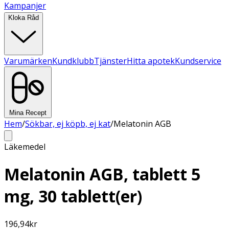
Kampanjer
Kloka Råd
Varumärken
Kundklubb
Tjänster
Hitta apotek
Kundservice
Mina Recept
Hem
/
Sökbar, ej köpb, ej kat
/
Melatonin AGB
Läkemedel
Melatonin AGB, tablett 5
mg, 30 tablett(er)
196,94
kr