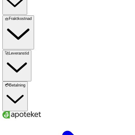
🧺Fraktkostnad
🚀Leveranstid
💳Betalning