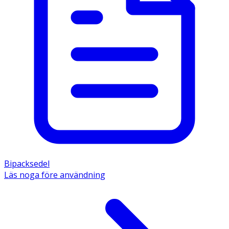
Bipacksedel
Läs noga före användning