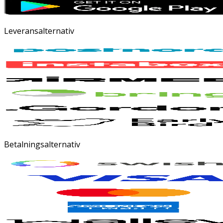
Leveransalternativ
Betalningsalternativ