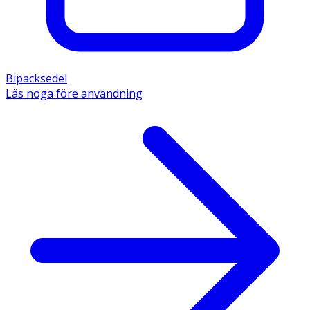
Bipacksedel
Läs noga före användning