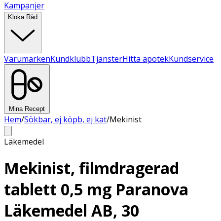
Kampanjer
Kloka Råd
Varumärken
Kundklubb
Tjänster
Hitta apotek
Kundservice
Mina Recept
Hem
/
Sökbar, ej köpb, ej kat
/
Mekinist
Läkemedel
Mekinist, filmdragerad
tablett 0,5 mg Paranova
Läkemedel AB, 30