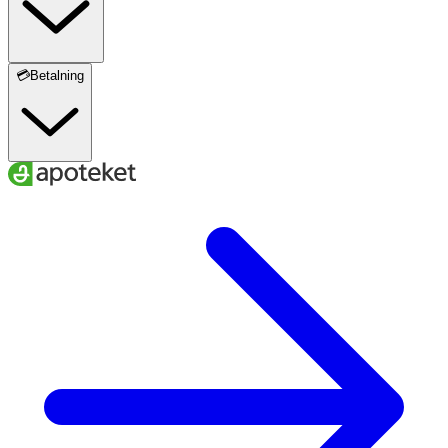
💳Betalning