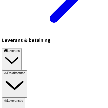
Leverans & betalning
🚚Leverans
🧺Fraktkostnad
🚀Leveranstid