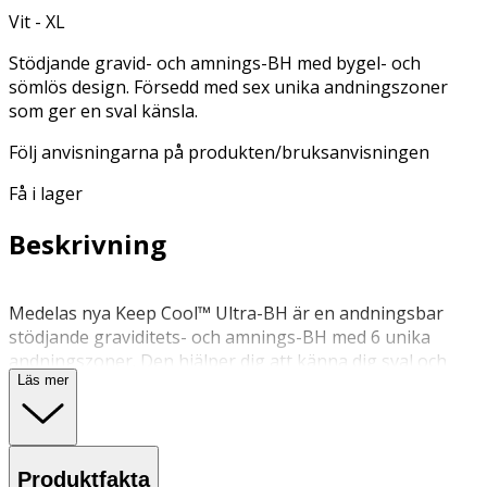
Vit - XL
Stödjande gravid- och amnings-BH med bygel- och
sömlös design. Försedd med sex unika andningszoner
som ger en sval känsla.
Följ anvisningarna på produkten/bruksanvisningen
Få i lager
Beskrivning
Medelas nya Keep Cool™ Ultra-BH är en andningsbar
stödjande graviditets- och amnings-BH med 6 unika
andningszoner. Den hjälper dig att känna dig sval och
Läs mer
fräsch samtidigt som den ger dig stöd under hela
graviditet/amningsresan.Soft Touch Adaptive Stretch™-
teknologi som anpassar sig till kroppsförändringar
under graviditeten.Perforerade skuminlägg för extra
Produktfakta
andningsförmåga och diskretion.Enkelt justerbara band