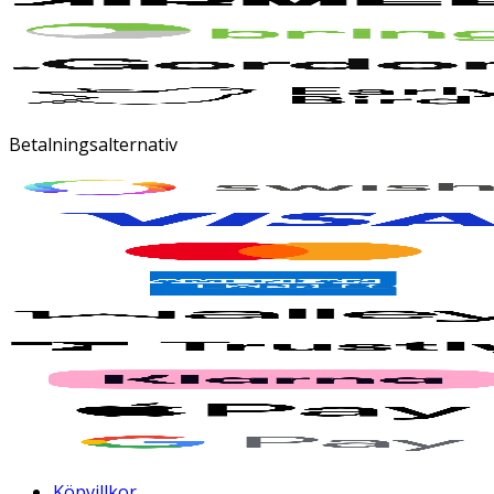
Betalningsalternativ
Köpvillkor