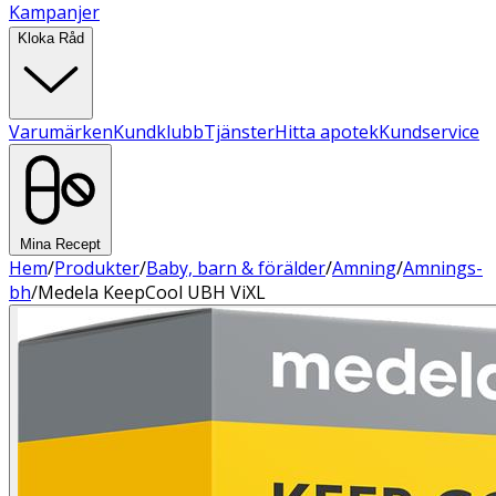
Kampanjer
Kloka Råd
Varumärken
Kundklubb
Tjänster
Hitta apotek
Kundservice
Mina Recept
Hem
/
Produkter
/
Baby, barn & förälder
/
Amning
/
Amnings-
bh
/
Medela KeepCool UBH ViXL