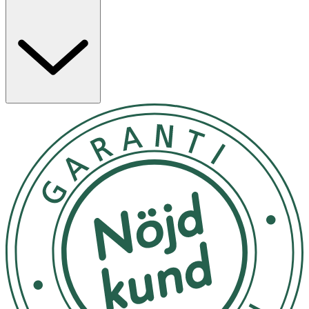
ger den perfekta passformen. Nedfällbara kupor för
maximal hud mot hud-kontakt med ditt barn.Huden blir
känsligare under graviditeten, våra bygel- och sömlösa
plagg förhindrar tryck på känsliga områden.Materialet är
certifierat enligt Oeko-Tex® standard 100 och kan
tvättas i maskin i upp till 60 ºC. Tillverkad av: Huvuddel: 92
% nylon, 8 % spandex. Nedre band: 89 % nylon, 11 %
spandex. Foder av skuminlägg: 100 % polyester. Skum:
100 % polyuretan. Finns i svart och vit i S-XL.
Skötsel: Maskintvätta i varmt vatten, skonsam cykel,
torktumla på låg värme, får ej strykas, tål ej kemtvätt. Tål
maskintvätt i upp till 60 °C.
OK för gravida och ammande:
Ja
Material:
Huvuddel: 86 % nylon, 14 % spandex. Nedre band: 86 %
nylon, 14 % spandex. Foder av skuminlägg: 100 %