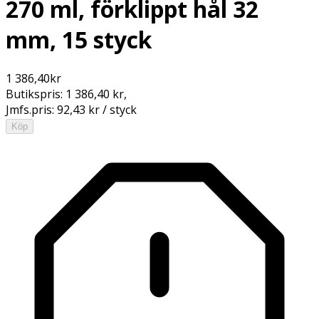
270 ml, förklippt hål 32
mm, 15 styck
1 386,40
kr
Butikspris:
1 386,40 kr
,
Jmfs.pris:
92,43 kr / styck
Köp