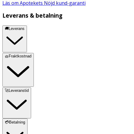
Läs om Apotekets Nöjd kund-garanti
Leverans & betalning
🚚Leverans
🧺Fraktkostnad
🚀Leveranstid
💳Betalning