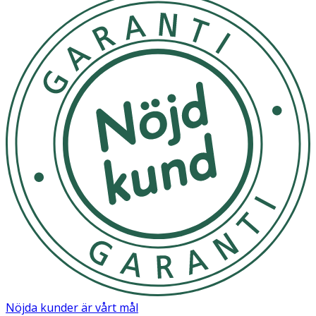
Nöjda kunder är vårt mål