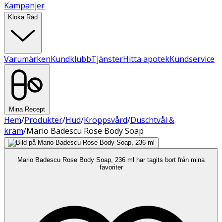
Kampanjer
Kloka Råd
Varumärken
Kundklubb
Tjänster
Hitta apotek
Kundservice
Mina Recept
Hem
/
Produkter
/
Hud
/
Kroppsvård
/
Duschtvål &
kräm
/
Mario Badescu Rose Body Soap
Mario Badescu Rose Body Soap, 236 ml har tagits bort från mina
favoriter