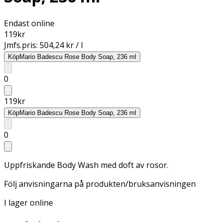
Endast online
119
kr
Jmfs.pris:
504,24 kr / l
Köp
Mario Badescu Rose Body Soap, 236 ml
0
119
kr
Köp
Mario Badescu Rose Body Soap, 236 ml
0
Uppfriskande Body Wash med doft av rosor.
Följ anvisningarna på produkten/bruksanvisningen
I lager online