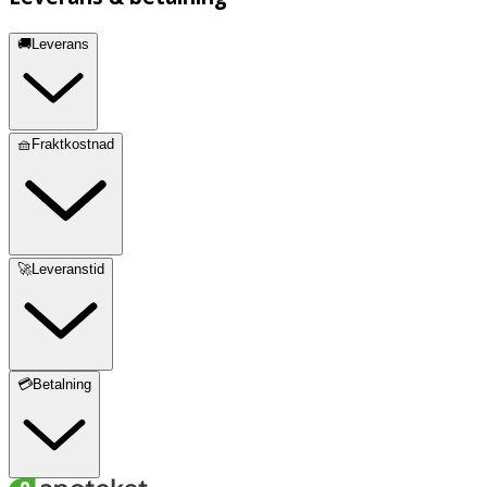
🚚Leverans
🧺Fraktkostnad
🚀Leveranstid
💳Betalning