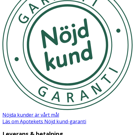
Flower Water, Sodium Methyl Oleoyl Taurate, Sodium
Cocoyl Isethionate, Rosa Hybrid Flower Extract, Rosa
Damascena Flower Oil, Phenoxyethanol, Sodium Chloride,
Parfum (Fragrance), Chlorphenesin, Trisodium
Ethylenediamine Disuccinate, Sodium Benzoate, Caprylyl
Glycol, Propylene Glycol, Cocamidopropyl Dimethylamine,
Potassium Sorbate, Citric Acid, Polysorbate 20, Sodium
Sulfate, CI 14700 (Red 4)
Nöjda kunder är vårt mål
Läs om Apotekets Nöjd kund-garanti
Leverans & betalning