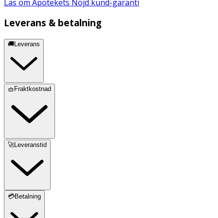
Läs om Apotekets Nöjd kund-garanti
Leverans & betalning
🚚Leverans
🧺Fraktkostnad
🚀Leveranstid
💳Betalning