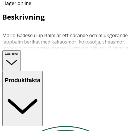
I lager online
Beskrivning
Mario Badescu Lip Balm är ett närande och mjukgörande
läppbalm berikat med kakaosmör, kokosolja, sheasmör,
mandelolja och antioxidanten E-vitamin och ger långvarig
Läs mer
återfuktning till torra läppar. Doftfri.
Applicera på läpparna efter behov.
Produktfakta
Förvaras i normal rumstemperatur.
OK för gravida och ammande:
Ja
Ingredienser:
Hydrogenated Poly (C6-14 Olefin), Cocoglycerides,
Ethylene/Propylene/Styrene Copolymer, Dimethicone,