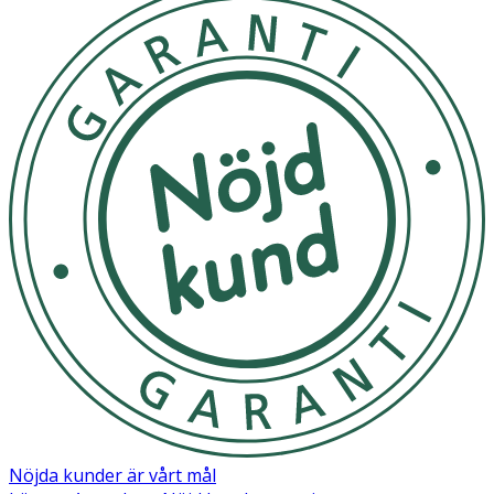
Brassica Glycerides, Persea Gratissima (Avocado) Oil,
Glyceryl Behenate, Microcrystalline Cellulose,
Polyhydroxystearic Acid, Jojoba Esters, Euphorbia
Cerifera (Candelilla) Wax, Aloe Barbadensis Leaf Extract,
Prunus Amygdalus Dulcis (Sweet Almond) Oil,
Butylene/Ethylene/Styrene Copolymer, Helianthus
Annuus (Sunflower) Seed Wax, Theobroma Cacao (Cocoa)
Seed Butter, Butyrospermum Parkii (Shea) Butter,
Dimethicone Crosspolymer, Cocos Nucifera (Coconut) Oil,
Glyceryl Rosinate, Flavor, Hydrogenated Vegetable Oil,
Cera Alba (Beeswax, Cire d’abeille), Dimethicone/Vinyl
Dimethicone Crosspolymer, Acacia Decurrens Flower
Wax, Polyglycerin-3, Olea Europaea (Olive) Oil
Unsaponifiables, Linoleic Acid, Hydrolyzed Corn Starch,
Pentaerythrityl Tetra-di-t-butyl Hydroxyhydrocinnamate,
Silica, Chamomilla Recutita (Matricaria) Flower Extract,
Raspberry Seed Oil/Tocopheryl Succinate
Aminopropanediol Esters, Silica Silylate, Linolenic Acid,
Sucralose, Polysorbate 20, Tocopherol.
Nöjda kunder är vårt mål