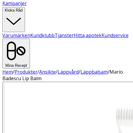
Kampanjer
Kloka Råd
Varumärken
Kundklubb
Tjänster
Hitta apotek
Kundservice
Mina Recept
Hem
/
Produkter
/
Ansikte
/
Läppvård
/
Läppbalsam
/
Mario
Badescu Lip Balm