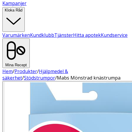
Kampanjer
Kloka Råd
Varumärken
Kundklubb
Tjänster
Hitta apotek
Kundservice
Mina Recept
Hem
/
Produkter
/
Hjälpmedel &
säkerhet
/
Stödstrumpor
/
Mabs Mönstrad knästrumpa