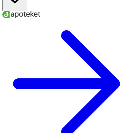
22–25
34–40
40–42
L
24–27
37–43
42–44
XL
26–29
40–46
44–47
XXL
A
. Ankelns minimala omkrets
B
. Vadens maximala omkrets
C.
Skostorlek
För att få rätt effekt av dina strumpor är det viktigt att du
väljer den storlek som bäst passar dina mått.