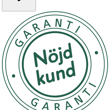
· Foundation med hög och jämn täckning i lätt formula
· Lång hållbarhet upp till 16 timmar
· Naturlig, lystergivande matt finish
· Innehåller niacinamid och nordiskt blåbärsextrakt
· Kan byggas upp till önskad täckning
Användning
· Applicera och jämna ut med foundationborste eller
makeupsvamp.
· Bygg upp täckningen efter behov.
Förvaring
Förvaras oåtkomligt för barn.
Innehåll