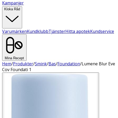
Kampanjer
Kloka Råd
Varumärken
Kundklubb
Tjänster
Hitta apotek
Kundservice
Mina Recept
Hem
/
Produkter
/
Smink
/
Bas
/
Foundation
/
Lumene Blur Eve
Cov Foundati 1