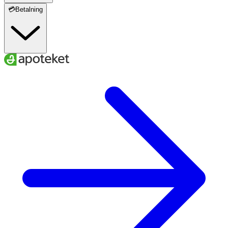
💳Betalning