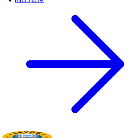
Hitta apotek