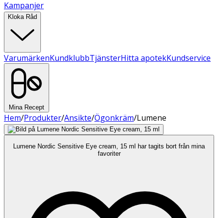
Kampanjer
Kloka Råd
Varumärken
Kundklubb
Tjänster
Hitta apotek
Kundservice
Mina Recept
Hem
/
Produkter
/
Ansikte
/
Ögonkräm
/
Lumene
Lumene Nordic Sensitive Eye cream, 15 ml har tagits bort från mina
favoriter