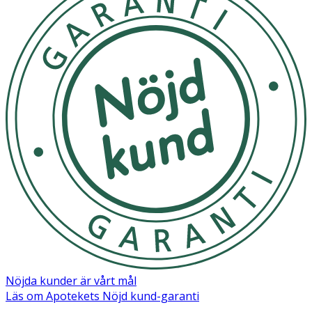
PENTYLENE GLYCOL, BETAINE, AVENA SATIVA (OAT)
KERNEL EXTRACT, INULIN, AVENA SATIVA (OAT) KERNEL
OIL, VACCINIUM MYRTILLUS (BILBERRY) SEED OIL,
CERAMIDE NP, CERAMIDE AP, PHYTOSPHINGOSINE,
CHOLESTEROL, CERAMIDE EOP, CETEARYL GLUCOSIDE,
TOCOPHEROL, SACCHARIDE ISOMERATE, BRASSICA
CAMPESTRIS (RAPESEED) STEROLS,
ETHYLHEXYLGLYCERIN, HYDROXYACETOPHENONE,
HELIANTHUS ANNUUS (SUNFLOWER) SEED OIL, SODIUM
GLUCONATE, SCLEROTIUM GUM, PHENOXYETHANOL,
POLYGLYCERYL-10 STEARATE, BIOSACCHARIDE GUM-1,
SODIUM HYALURONATE, TRIETHYL CITRATE,
POLYGLYCERYL-6 BEHENATE, CITRIC ACID, SODIUM
CITRATE, SODIUM CARRAGEENAN, BEHENIC ACID,
GLYCERYL STEARATE, SODIUM LEVULINATE,
POTASSIUM SORBATE, MARIS SAL (SEA SALT), SODIUM
CETEARYL SULFATE, ROSMARINUS OFFICINALIS
(ROSEMARY) LEAF EXTRACT.
Nöjda kunder är vårt mål
Läs om Apotekets Nöjd kund-garanti