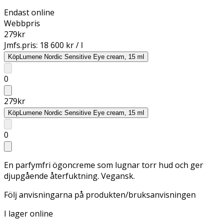
Endast online
Webbpris
279
kr
Jmfs.pris:
18 600 kr / l
Köp
Lumene Nordic Sensitive Eye cream, 15 ml
0
279
kr
Köp
Lumene Nordic Sensitive Eye cream, 15 ml
0
En parfymfri ögoncreme som lugnar torr hud och ger
djupgående återfuktning. Vegansk.
Följ anvisningarna på produkten/bruksanvisningen
I lager online