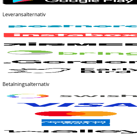
Leveransalternativ
Betalningsalternativ