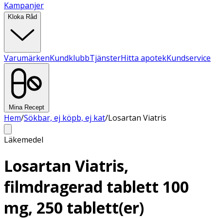
Kampanjer
Kloka Råd
Varumärken
Kundklubb
Tjänster
Hitta apotek
Kundservice
Mina Recept
Hem
/
Sökbar, ej köpb, ej kat
/
Losartan Viatris
Läkemedel
Losartan Viatris,
filmdragerad tablett 100
mg, 250 tablett(er)