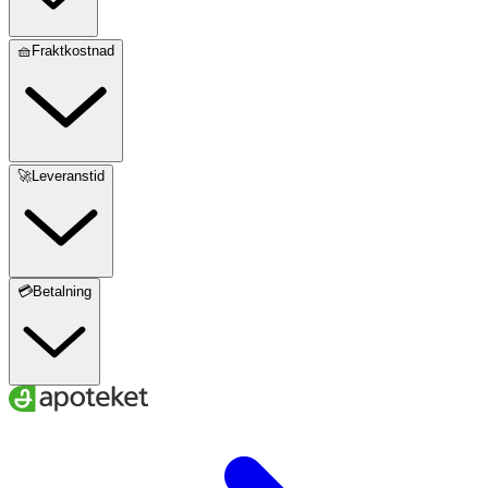
🧺Fraktkostnad
🚀Leveranstid
💳Betalning