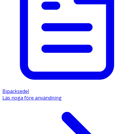
Bipacksedel
Läs noga före användning