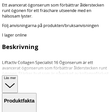
Ett avancerat ögonserum som förbättrar ålderstecken
runt ögonen för ett fräschare utseende med en
hälsosam lyster.
Följ anvisningarna på produkten/bruksanvisningen
I lager online
Beskrivning
Liftactiv Collagen Specialist 16 Ögonserum är ett
avancerat ögonserum som förbättrar ålderstecken runt
ögonen. Stärker hud som är påverkad av kollagenförlust
Läs mer
och minskar upp till 16 ålderstecken, genom att
förbättra: synliga påsar under ögonen, synliga mörka
ringar under ögonen, rynkor under ögonen,
kråksparkar, fina linjer, fasthet, slapphet, hudens
Produktfakta
utseende, släthet, trötthetstecken, smidighet, hudens
styrka, lyster, återfuktning, tunga ögonlock och jämnhet.