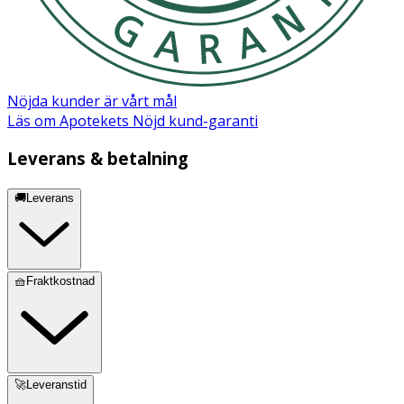
CITRICACID, GRIFOLA FRONDOSA FRUITING BODY
EXTRACT, HYDROXYACETOPHENONE, MALTODEXTRIN,
PALMITOYL TETRAPEPTIDE-7, PALMITOYL TRIPEPTIDE-
1, POLYSORBATE 20, RHAMNOSE, SODIUM LACTATE,
TRISODIUM ETHYLENEDIAMINE DISUCCINATE.
Nöjda kunder är vårt mål
Läs om Apotekets Nöjd kund-garanti
Leverans & betalning
🚚Leverans
🧺Fraktkostnad
🚀Leveranstid