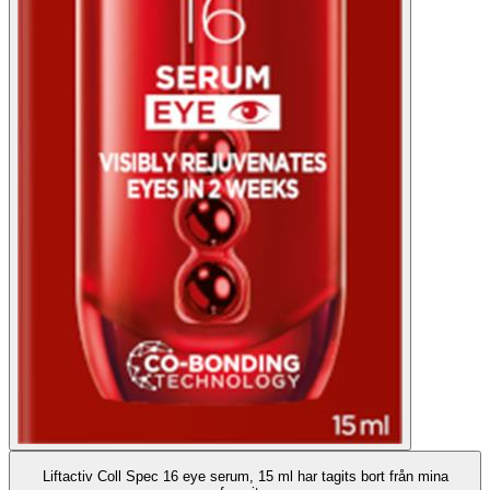
Liftactiv Coll Spec 16 eye serum, 15 ml har tagits bort från mina