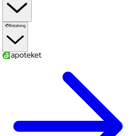
💳Betalning