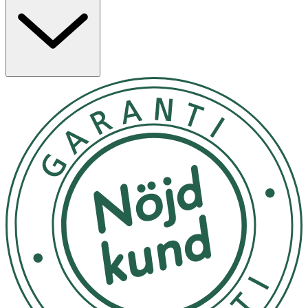
Co-bonding-teknologi + massageapplikator. Testad på
känsliga ögon. Testad under dermatologisk kontroll.
Testad under oftalmologisk kontroll.
Applicera två gånger dagligen. Massageapplikator: 1.
Använd cirkulära rörelser. 2. Sträck ut och stryk motsatt
håll. 3. Tryck på 10 punkter. För optimalt resultat
rekommenderas Liftactiv Collagen Specialist Ögonserum
tillsammans med Collagen Specialist 16 Creme.
Rumstemperatur
OK för gravida och ammande:
Ja
Ingredienser:
689243 21 - AQUA / WATER / EAU, GLYCERIN,
HYDROXYETHYLPIPERAZINE ETHANE SU LFO NIC ACI D,
NIACINAMIDE, PENTYLENE GLYCOL, SODIUM
HYALURONATE, CAFFEINE, ASCORBYL GLUCOSIDE,
BUTYLENE GLYCOL, CAPRYLYL GLYCOL, CARBOMER,