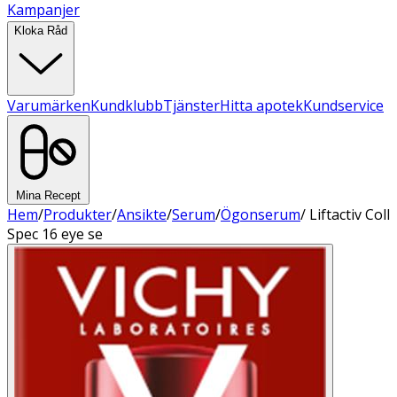
Kampanjer
Kloka Råd
Varumärken
Kundklubb
Tjänster
Hitta apotek
Kundservice
Mina Recept
Hem
/
Produkter
/
Ansikte
/
Serum
/
Ögonserum
/
Liftactiv Coll
Spec 16 eye se