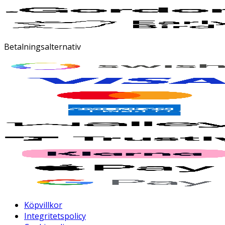
Betalningsalternativ
Köpvillkor
Integritetspolicy