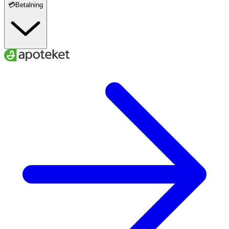
💳Betalning