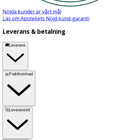
Nöjda kunder är vårt mål
Läs om Apotekets Nöjd kund-garanti
Leverans & betalning
🚚Leverans
🧺Fraktkostnad
🚀Leveranstid