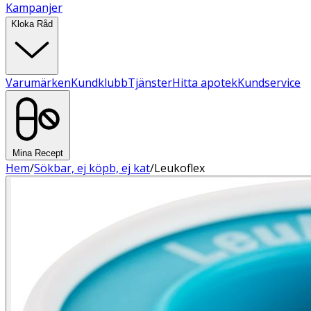
Kampanjer
Kloka Råd
Varumärken
Kundklubb
Tjänster
Hitta apotek
Kundservice
Mina Recept
Hem
/
Sökbar, ej köpb, ej kat
/
Leukoflex