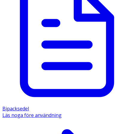
Bipacksedel
Läs noga före användning