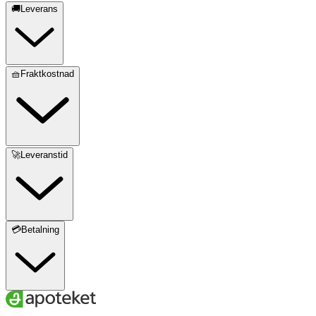
🚚Leverans
🧺Fraktkostnad
🚀Leveranstid
💳Betalning