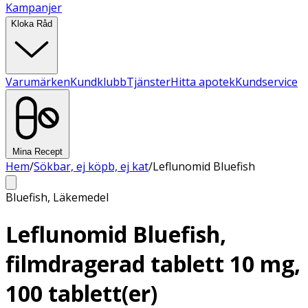
Kampanjer
Kloka Råd
Varumärken
Kundklubb
Tjänster
Hitta apotek
Kundservice
Mina Recept
Hem
/
Sökbar, ej köpb, ej kat
/
Leflunomid Bluefish
Bluefish
,
Läkemedel
Leflunomid Bluefish,
filmdragerad tablett 10 mg,
100 tablett(er)