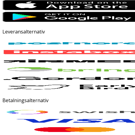
Leveransalternativ
Betalningsalternativ