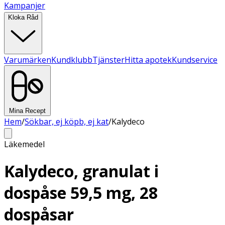
Kampanjer
Kloka Råd
Varumärken
Kundklubb
Tjänster
Hitta apotek
Kundservice
Mina Recept
Hem
/
Sökbar, ej köpb, ej kat
/
Kalydeco
Läkemedel
Kalydeco, granulat i
dospåse 59,5 mg, 28
dospåsar