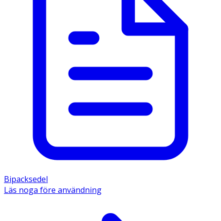
Bipacksedel
Läs noga före användning