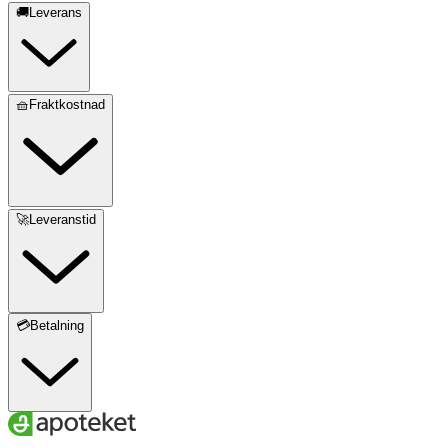
🚚Leverans
🧺Fraktkostnad
🚀Leveranstid
💳Betalning