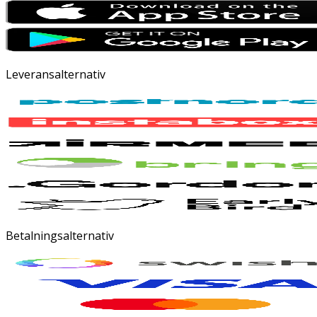
Leveransalternativ
Betalningsalternativ