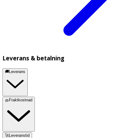
Leverans & betalning
🚚Leverans
🧺Fraktkostnad
🚀Leveranstid