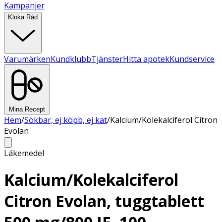
Kampanjer
Kloka Råd
Varumärken
Kundklubb
Tjänster
Hitta apotek
Kundservice
Mina Recept
Hem
/
Sökbar, ej köpb, ej kat
/
Kalcium/Kolekalciferol Citron
Evolan
Läkemedel
Kalcium/Kolekalciferol
Citron Evolan, tuggtablett