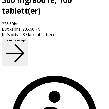
500 mg/800 IE, 100
tablett(er)
236,60
kr
Butikspris:
236,60 kr
,
Jmfs.pris:
2,37 kr / tablett(er)
Se mina recept