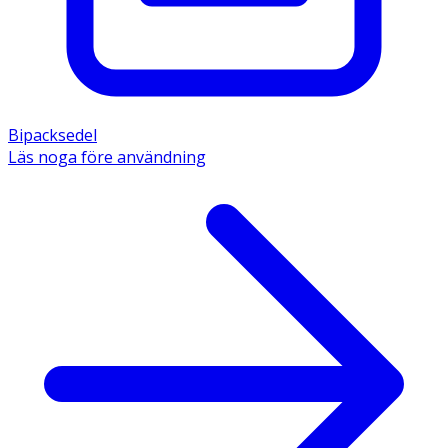
Bipacksedel
Läs noga före användning