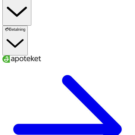
💳Betalning