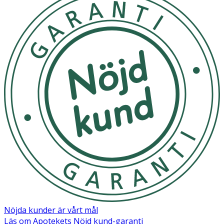
Innehåll
Aqua, Glycerin, Dipropylene Glycol, Caprylic/Capric
Triglyceride, Methylparaben, Propanediol, Olea Europaea
(Olive) Fruit Extract, Butylene Glycol, Disodium Edta,
Panthenol, Hydroxyethylcellulose, Polysorbate 60,
Carbomer, Triethanolamine, Sodium Hyaluronate,
Glyceryl Stearate, Chlorphenesin, Glycyrrhiza
Glabra(Licorice) Root Extract, 1, 2- Hexanediol, Captylyl
Glycol, Schizandra Chinensis Leaf Extract, Zingiber
Officinale (Ginger) Root Extract, Camellia Sinensis Leaf
Extract, Citrus Grandis (Grapefruit) Seed Extract, Acorus
Calamus Root Extract, Perilla Ocymoides Leaf Extract,
Tocopheryl Acetate, Fragrance.
Nöjda kunder är vårt mål
Läs om Apotekets Nöjd kund-garanti