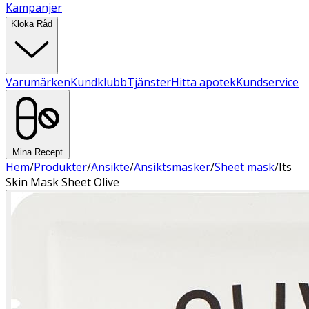
Kampanjer
Kloka Råd
Varumärken
Kundklubb
Tjänster
Hitta apotek
Kundservice
Mina Recept
Hem
/
Produkter
/
Ansikte
/
Ansiktsmasker
/
Sheet mask
/
Its
Skin Mask Sheet Olive