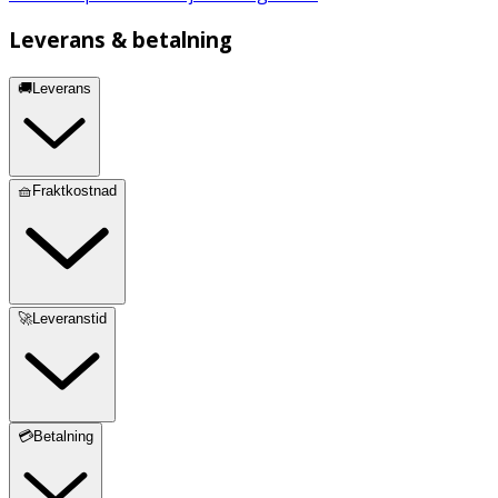
Leverans & betalning
🚚Leverans
🧺Fraktkostnad
🚀Leveranstid
💳Betalning