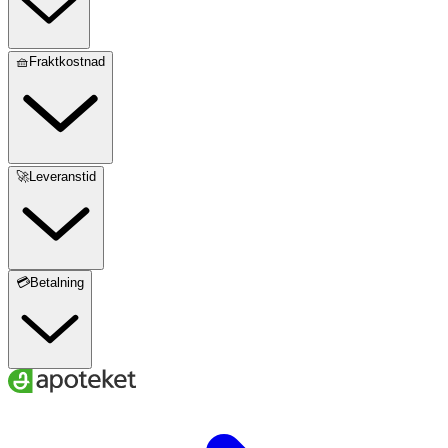
🧺Fraktkostnad
🚀Leveranstid
💳Betalning