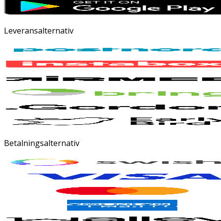
Leveransalternativ
Betalningsalternativ