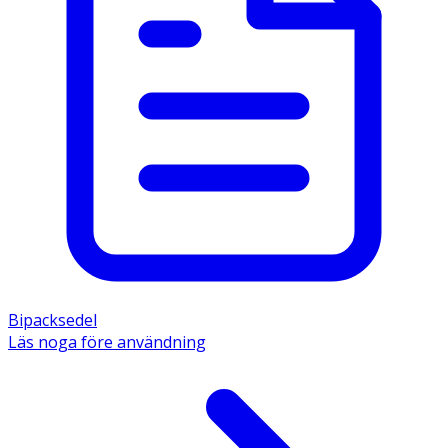
Bipacksedel
Läs noga före användning