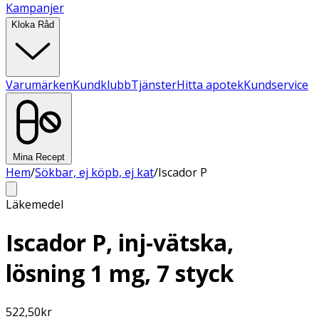
Kampanjer
Kloka Råd
Varumärken
Kundklubb
Tjänster
Hitta apotek
Kundservice
Mina Recept
Hem
/
Sökbar, ej köpb, ej kat
/
Iscador P
Läkemedel
Iscador P, inj-vätska,
lösning 1 mg, 7 styck
522,50
kr