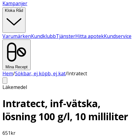
Kampanjer
Kloka Råd
Varumärken
Kundklubb
Tjänster
Hitta apotek
Kundservice
Mina Recept
Hem
/
Sökbar, ej köpb, ej kat
/
Intratect
Läkemedel
Intratect, inf-vätska,
lösning 100 g/l, 10 milliliter
651
kr