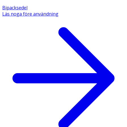
Bipacksedel
Läs noga före användning