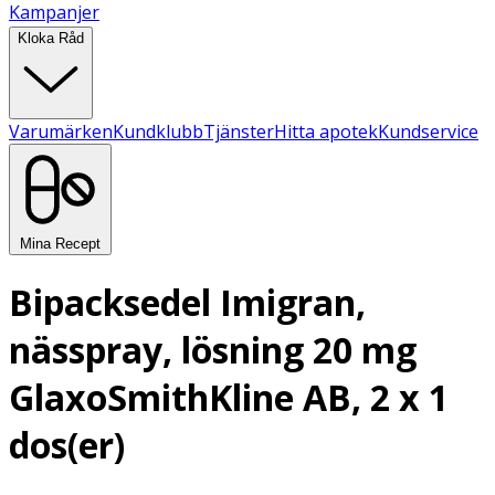
Kampanjer
Kloka Råd
Varumärken
Kundklubb
Tjänster
Hitta apotek
Kundservice
Mina Recept
Bipacksedel Imigran,
nässpray, lösning 20 mg
GlaxoSmithKline AB, 2 x 1
dos(er)