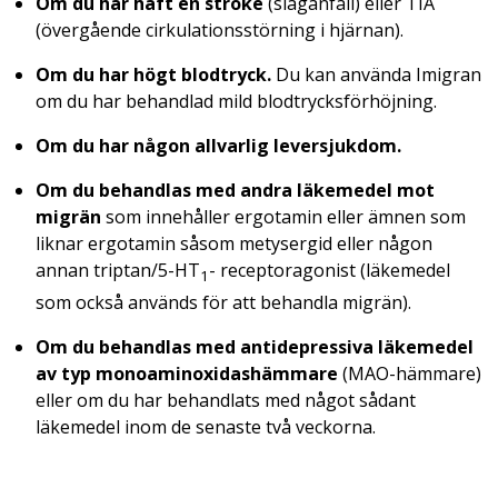
Om du har haft en stroke
(
slaganfall
) eller TIA
(
övergående cirkulationsstörning i hjärnan
).
Om du har högt blodtryck.
Du kan använda Imigran
om du har behandlad mild blodtrycksförhöjning.
Om du har någon allvarlig leversjukdom.
Om du behandlas med andra läkemedel mot
migrän
som innehåller ergotamin eller ämnen som
liknar ergotamin såsom metysergid eller någon
annan triptan/5-HT
- receptoragonist (läkemedel
1
som också används för att behandla migrän).
Om du behandlas med antidepressiva läkemedel
av typ monoaminoxidashämmare
(MAO-hämmare)
eller om du har behandlats med något sådant
läkemedel inom de senaste två veckorna.