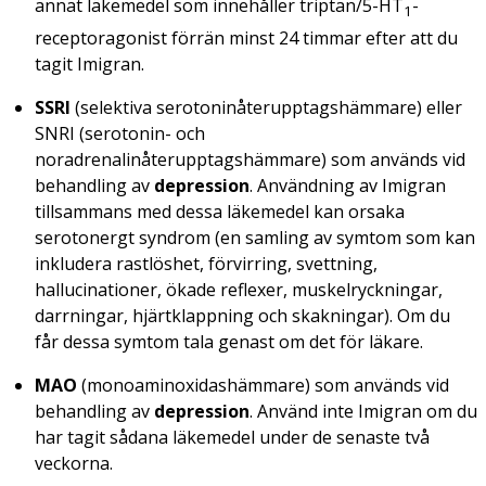
annat läkemedel som innehåller triptan/5-HT
-
1
receptoragonist förrän minst 24 timmar efter att du
tagit Imigran.
SSRI
(
selektiva serotoninåterupptagshämmare
) eller
SNRI (
serotonin- och
noradrenalinåterupptagshämmare
) som används vid
behandling av
depression
. Användning av Imigran
tillsammans med dessa läkemedel kan orsaka
serotonergt syndrom (en samling av symtom som kan
inkludera rastlöshet, förvirring, svettning,
hallucinationer, ökade reflexer, muskelryckningar,
darrningar, hjärtklappning och skakningar). Om du
får dessa symtom tala genast om det för läkare.
MAO
(
monoaminoxidashämmare
) som används vid
behandling av
depression
. Använd inte Imigran om du
har tagit sådana läkemedel under de senaste två
veckorna.