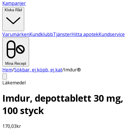
Kampanjer
Kloka Råd
Varumärken
Kundklubb
Tjänster
Hitta apotek
Kundservice
Mina Recept
Hem
/
Sökbar, ej köpb, ej kat
/
Imdur®
Läkemedel
Imdur, depottablett 30 mg,
100 styck
170,03
kr