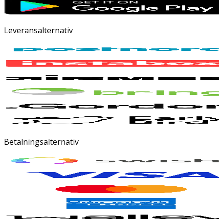
Leveransalternativ
Betalningsalternativ