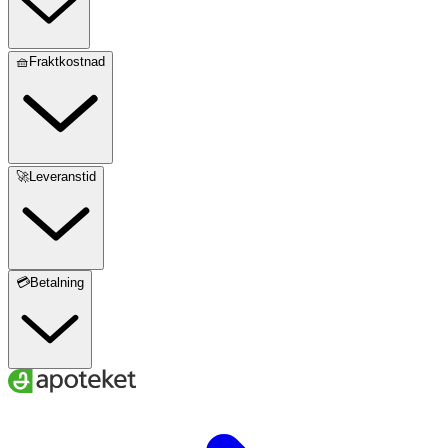
🧺Fraktkostnad
🚀Leveranstid
💳Betalning