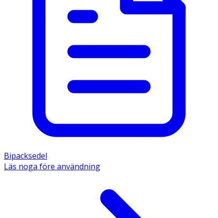
Bipacksedel
Läs noga före användning