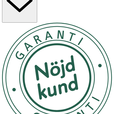
glåmig hy. Med sin mjuka persikofärgade nyans ger Tyra
en hälsosamt fräsch lyster till de flesta hudtoner.
Båda pudren appliceras med fördel med IDUN Minerals
Powder Brush/Large Kabuki för bästa resultat.