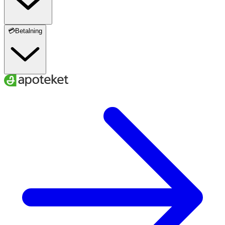
💳Betalning