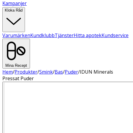
Kampanjer
Kloka Råd
Varumärken
Kundklubb
Tjänster
Hitta apotek
Kundservice
Mina Recept
Hem
/
Produkter
/
Smink
/
Bas
/
Puder
/
IDUN Minerals
Pressat Puder