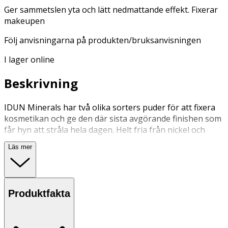
Ger sammetslen yta och lätt nedmattande effekt. Fixerar
makeupen
Följ anvisningarna på produkten/bruksanvisningen
I lager online
Beskrivning
IDUN Minerals har två olika sorters puder för att fixera
kosmetikan och ge den där sista avgörande finishen som
får hyn att stråla hela dagen. Helt fria från nickel och
krom.
Läs mer
Tuva
är ett pressat puder med oljeabsorberande
egenskaper som består av högrenade mineraler. Pudret
fungerar nedmattande och fixerande. Tuva har utvecklats
Produktfakta
med hänsyn till alla hudtyper och lämpar sig även väl för
en känslig hy.
Tyra
döljer fina linjer och skapar transparent lyster på en