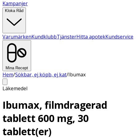
Kampanjer
Kloka Råd
Varumärken
Kundklubb
Tjänster
Hitta apotek
Kundservice
Mina Recept
Hem
/
Sökbar, ej köpb, ej kat
/
Ibumax
Läkemedel
Ibumax, filmdragerad
tablett 600 mg, 30
tablett(er)