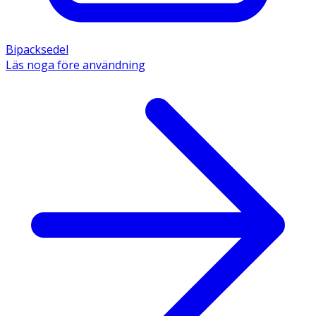
Bipacksedel
Läs noga före användning