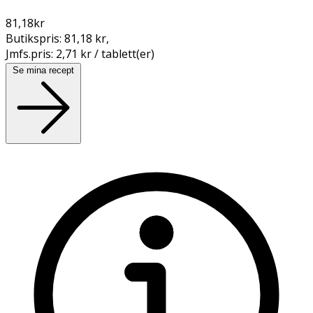
81,18
kr
Butikspris:
81,18 kr
,
Jmfs.pris:
2,71 kr / tablett(er)
Se mina recept