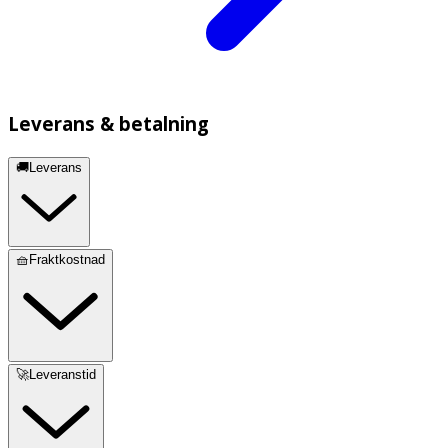
Leverans & betalning
🚚Leverans
🧺Fraktkostnad
🚀Leveranstid