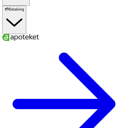
💳Betalning