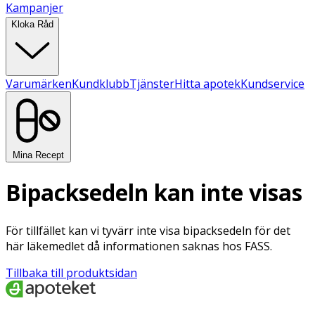
Kampanjer
Kloka Råd
Varumärken
Kundklubb
Tjänster
Hitta apotek
Kundservice
Mina Recept
Bipacksedeln kan inte visas
För tillfället kan vi tyvärr inte visa bipacksedeln för det
här läkemedlet då informationen saknas hos FASS.
Tillbaka till produktsidan