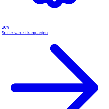
Förvaras torrt och utom räckhåll för små barn. Öppnad
förpackning förvaras väl tillsluten.
Innehållsdeklaration
1
2
%DRI*
20%
kapsel
kapslar
Se fler varor i kampanjen
Reducose®
250 mg
500 mg
**
mullbärsbladsextrakt
Ceylonkanelextrakt
50 mg
100 mg
**
20:1
Krom
200 μg
400 μg
500/1000
* Dagligt referensintag. ** DRI ej fastställd.