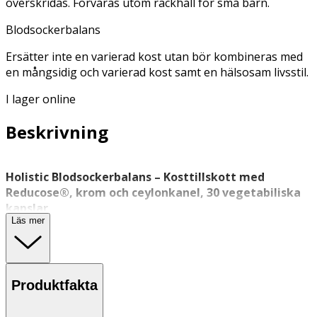
överskridas. Förvaras utom räckhåll för små barn.
Blodsockerbalans
Ersätter inte en varierad kost utan bör kombineras med
en mångsidig och varierad kost samt en hälsosam livsstil.
I lager online
Beskrivning
Holistic Blodsockerbalans – Kosttillskott med
Reducose®, krom och ceylonkanel, 30 vegetabiliska
kapslar
Läs mer
Holistic Blodsockerbalans är ett veganskt
kosttillskott
som kombinerar mullbärsbladsextraktet Reducose®,
krompikolinat och ceylonkanel. Produkten är framtagen
för att användas i samband med måltider som innehåller
Produktfakta
komplexa kolhydrater, som en del av en balanserad
livsstil.