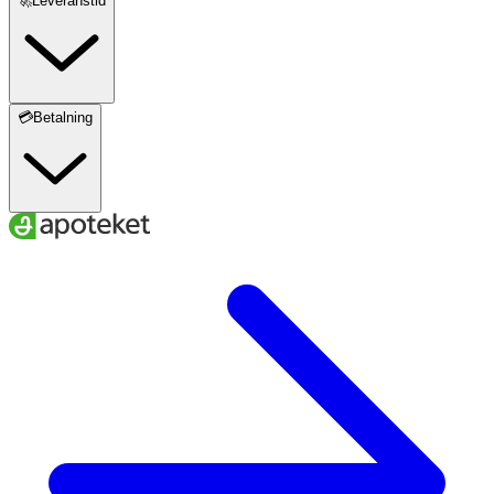
🚀Leveranstid
💳Betalning