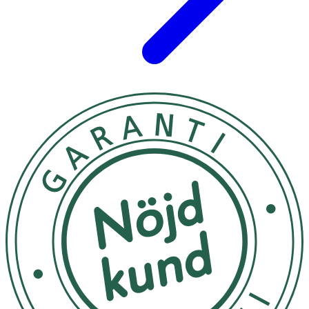
Innehåll
Reducose® mullbärsbladsextrakt (Morus alba L. ),
Fyllnadsmedel (rismjöl), Vegetabilisk kapsel
(hypromellos), Ceylonkanelextrakt 20:1 (Cinnamomum
ceylon), Klumpförebyggande medel (bambuextrakt),
Krom (krompikolinat).