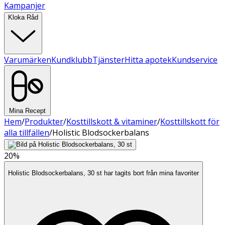
Kampanjer
Kloka Råd
Varumärken
Kundklubb
Tjänster
Hitta apotek
Kundservice
Mina Recept
Hem
/
Produkter
/
Kosttillskott & vitaminer
/
Kosttillskott för
alla tillfällen
/
Holistic Blodsockerbalans
20%
Holistic Blodsockerbalans, 30 st har tagits bort från mina favoriter