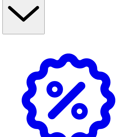
Krom
bidrar till att bibehålla normala blodsockernivåer.
Reducose® är ett patenterat extrakt från mullbärsblad
och ceylonkanel är ett skonsamt alternativ till vanlig
kanel.
Produkten är vegansk.
Användning & Dosering
- Rekommenderad dos: 1 kapsel före dagens mest
kolhydratrika måltid (max 2 kapslar per dag).
- Används före måltider med komplexa kolhydrater (t.ex.
ris, bröd, pasta, potatis).
- Överskrid inte rekommenderad dos.
- Kosttillskott bör inte ersätta en varierad kost och en
hälsosam livsstil.
Förvaring