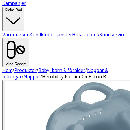
Kampanjer
Kloka Råd
Varumärken
Kundklubb
Tjänster
Hitta apotek
Kundservice
Mina Recept
Hem
/
Produkter
/
Baby, barn & förälder
/
Nappar &
bitringar
/
Nappar
/
Herobility Pacifier 0m+ Iron B