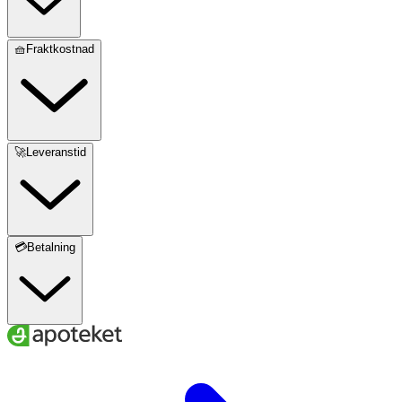
🧺Fraktkostnad
🚀Leveranstid
💳Betalning