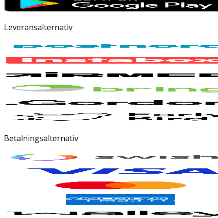
Leveransalternativ
Betalningsalternativ