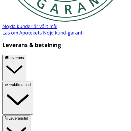
Xanthan Gum, Citric Acid, Phytic Acid, Sodium Chloride,
Dehydroacetic Acid, Sodium Benzoate, Potassium
Sorbate, Parfum, Benzyl Alcohol*, Tetramethyl
Acetyloctahydronaphthalenes*, Linalool*, Linalyl
Nöjda kunder är vårt mål
Acetate*. *Eterisk olja
Läs om Apotekets Nöjd kund-garanti
Leverans & betalning
🚚Leverans
🧺Fraktkostnad
🚀Leveranstid