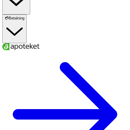
💳Betalning