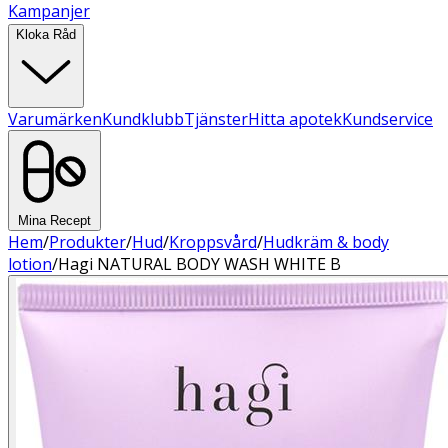
Kampanjer
Kloka Råd
Varumärken
Kundklubb
Tjänster
Hitta apotek
Kundservice
Mina Recept
Hem
/
Produkter
/
Hud
/
Kroppsvård
/
Hudkräm & body
lotion
/
Hagi NATURAL BODY WASH WHITE B