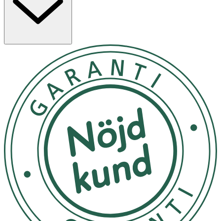
lugnar huden och Squalene ger en sammetslen känsla.
Den underbara doften White Bouquet är en mjuk och
behaglig, lätt blommig doft som lämnar ett varaktigt,
sutilt intryck. Den är ljus och elegant och fångar känslan
av en blommande trädgård i morgonsolens första strålar.
I doftsammansättningen återfinns toppnoter från
mandarin och lavendel som gifter sig med hjärt- och
basnoter av jasmin, apelsinblomma, vanilj och mysk.
Smörj på kroppen vid behov
Förvaras i rumstemperatur
OK för gravida och ammande:
Ja
Ingredienser:
Aqua, Cocamidopropyl Betaine, Sodium Coco-Sulfate,
Glycerin, Decyl Glucoside, Jasminum Officinale (Jasmine)
Flower Extract, Rosa Centifolia (Rose) Flower Extract,
Bellis Perennis (Daisy) Flower Extract, Inulin, Panthenol,