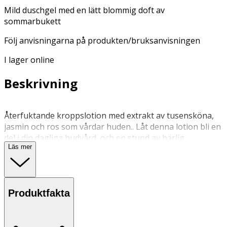
Mild duschgel med en lätt blommig doft av
sommarbukett
Följ anvisningarna på produkten/bruksanvisningen
I lager online
Beskrivning
Återfuktande kroppslotion med extrakt av tusensköna,
jasmin och ros som vårdar huden.. Låt denna lotion bli en
del i din dagliga hudvård, och en stund av härlig
Läs mer
doftupplevelse och omsorg. De subtila tonerna av jasmin,
apelsinblom, mysk och vanilj verkar rogivande och för
tankarna till vårens första värmande dagar. Balmet ger
intensiv återfuktning och näring, och gör huden blir
Produktfakta
silkeslen. Noggrant utvalda ingredienser med naturligt
ursprung används för att uppnå högsta möjliga
effektivitet. Sheasmör ger riklig näring och skydd och