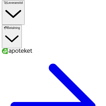
🚀Leveranstid
💳Betalning