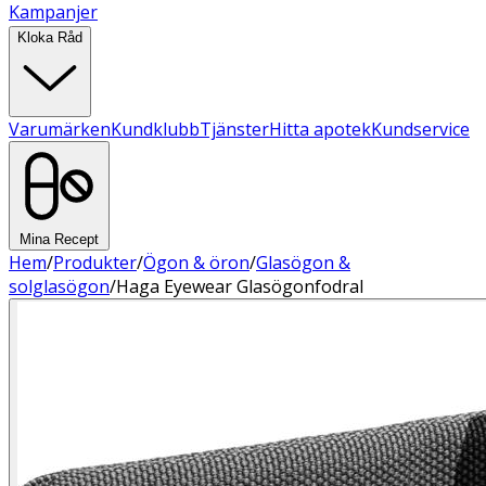
Kampanjer
Kloka Råd
Varumärken
Kundklubb
Tjänster
Hitta apotek
Kundservice
Mina Recept
Hem
/
Produkter
/
Ögon & öron
/
Glasögon &
solglasögon
/
Haga Eyewear Glasögonfodral