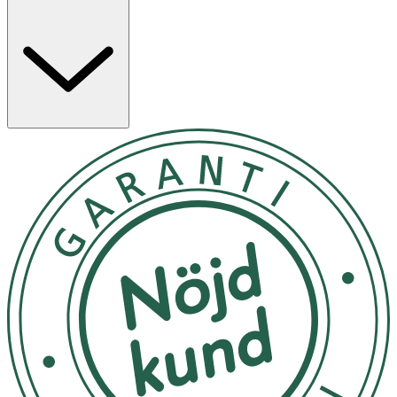
OK för gravida och ammande:
Ja
Ingredienser:
Återvunnen Oxford textil i 100% återvunnen polyester av
RPET