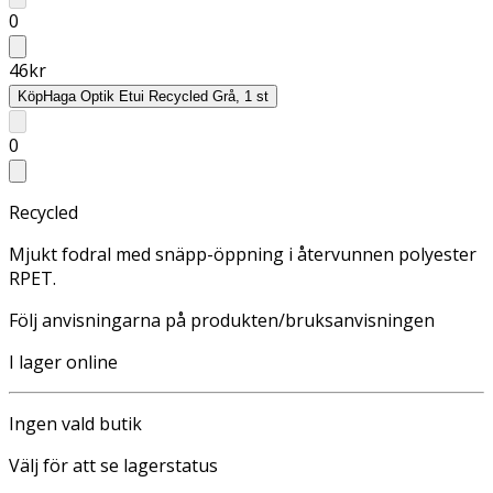
0
46
kr
Köp
Haga Optik Etui Recycled Grå, 1 st
0
Recycled
Mjukt fodral med snäpp-öppning i återvunnen polyester
RPET.
Följ anvisningarna på produkten/bruksanvisningen
I lager online
Ingen vald butik
Välj för att se lagerstatus