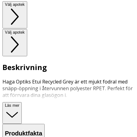
Välj apotek
Välj apotek
Beskrivning
Haga Optiks Etui Recycled Grey är ett mjukt fodral med
snäpp-öppning i återvunnen polyester RPET. Perfekt för
att förrvara dina glasögon i.
Läs mer
Att förvara sol- eller läsglasögon i när de inte används
för att skydda dem från repor och onödigt slitage.
Skydd för glasögon.
Produktfakta