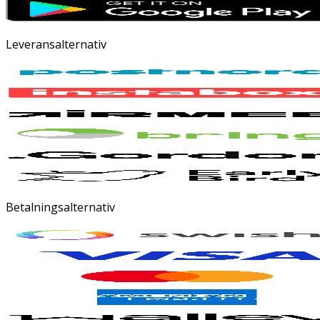
Leveransalternativ
Betalningsalternativ