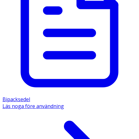
Bipacksedel
Läs noga före användning