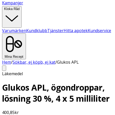
Kampanjer
Kloka Råd
Varumärken
Kundklubb
Tjänster
Hitta apotek
Kundservice
Mina Recept
Hem
/
Sökbar, ej köpb, ej kat
/
Glukos APL
Läkemedel
Glukos APL, ögondroppar,
lösning 30 %, 4 x 5 milliliter
400,85
kr