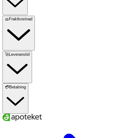
🧺Fraktkostnad
🚀Leveranstid
💳Betalning