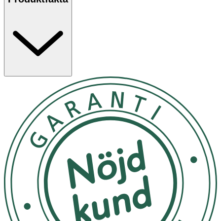
Följ anvisningarna på produkten/bruksanvisningen
OK för gravida och ammande:
Ja