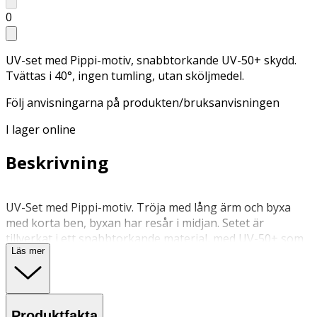
0
UV-set med Pippi-motiv, snabbtorkande UV-50+ skydd.
Tvättas i 40°, ingen tumling, utan sköljmedel.
Följ anvisningarna på produkten/bruksanvisningen
I lager online
Beskrivning
UV-Set med Pippi-motiv. Tröja med lång ärm och byxa
med korta ben, byxan har resår i midjan. Setet är
tillverkat i ett snabbtorkande material, med UV-50+ som
Läs mer
blockerar 98% av solens farliga UVA- och UVB-strålar. En
storfavorit hos barnfamiljer. Med ett UV-set skyddar du
ditt barn från solens starka strålar
Produktfakta
40 grader, ingen tumling. Använd inte sköljmedel