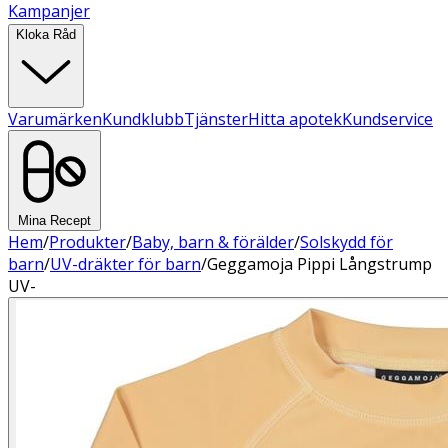
Kampanjer
Kloka Råd
Varumärken
Kundklubb
Tjänster
Hitta apotek
Kundservice
Mina Recept
Hem
/
Produkter
/
Baby, barn & förälder
/
Solskydd för
barn
/
UV-dräkter för barn
/
Geggamoja Pippi Långstrump
UV-