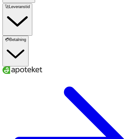
🚀Leveranstid
💳Betalning