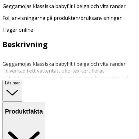
Geggamojas klassiska babyfilt i beiga och vita ränder.
Följ anvisningarna på produkten/bruksanvisningen
I lager online
Beskrivning
Geggamojas klassiska babyfilt i beiga och vita ränder.
Tillverkad i ett vattentätt öko-tex-certifierat
polyestermembran. Tryckknappar som knäppning och
Läs mer
reglering bak.
30 grader, ingen tumling
Produktfakta
Följ anvisningarna på produkten/bruksanvisningen
OK för gravida och ammande:
Ja