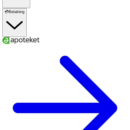
💳Betalning