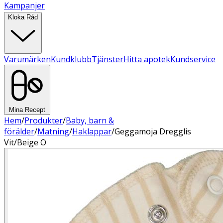
Kampanjer
Kloka Råd
Varumärken
Kundklubb
Tjänster
Hitta apotek
Kundservice
Mina Recept
Hem
/
Produkter
/
Baby, barn &
förälder
/
Matning
/
Haklappar
/
Geggamoja Dregglis
Vit/Beige O