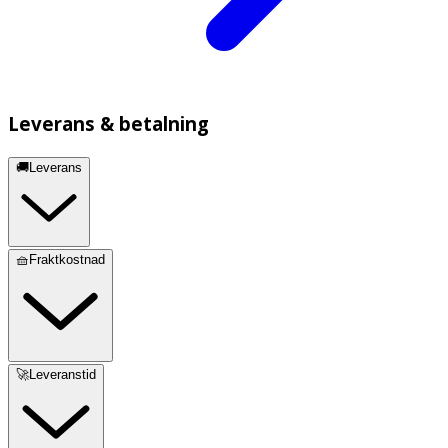
Leverans & betalning
🚚Leverans
🧺Fraktkostnad
🚀Leveranstid