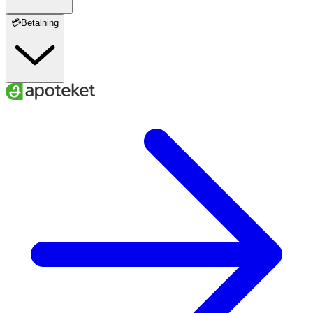
💳Betalning