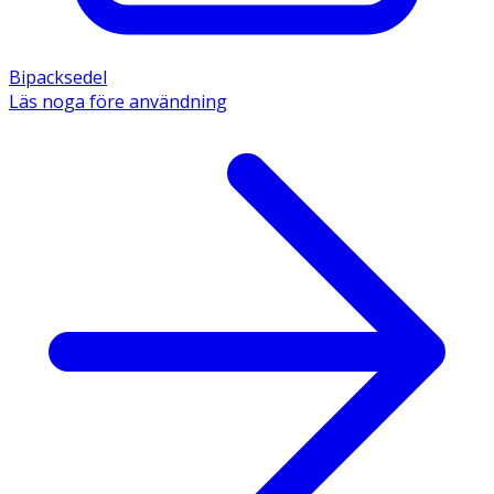
Bipacksedel
Läs noga före användning