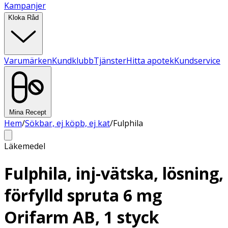
Kampanjer
Kloka Råd
Varumärken
Kundklubb
Tjänster
Hitta apotek
Kundservice
Mina Recept
Hem
/
Sökbar, ej köpb, ej kat
/
Fulphila
Läkemedel
Fulphila, inj-vätska, lösning,
förfylld spruta 6 mg
Orifarm AB, 1 styck