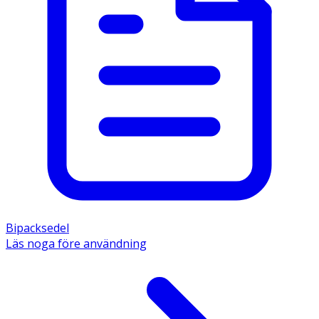
Bipacksedel
Läs noga före användning