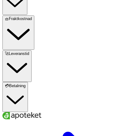
🧺Fraktkostnad
🚀Leveranstid
💳Betalning