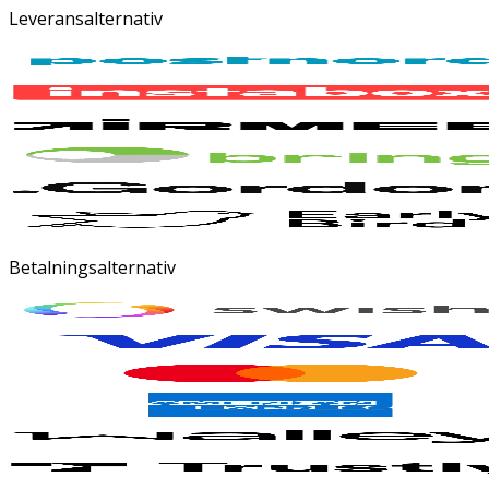
Leveransalternativ
Betalningsalternativ