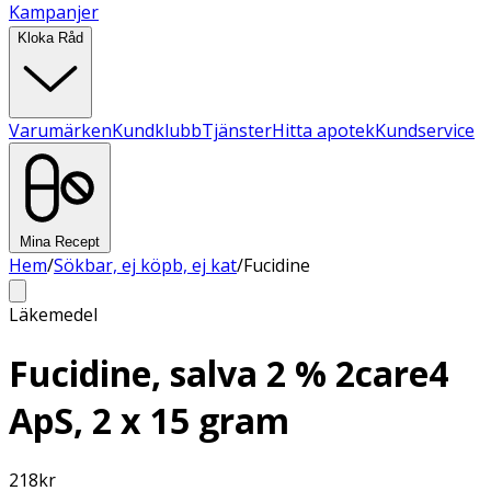
Kampanjer
Kloka Råd
Varumärken
Kundklubb
Tjänster
Hitta apotek
Kundservice
Mina Recept
Hem
/
Sökbar, ej köpb, ej kat
/
Fucidine
Läkemedel
Fucidine, salva 2 % 2care4
ApS, 2 x 15 gram
218
kr