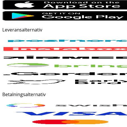
Leveransalternativ
Betalningsalternativ