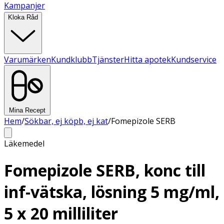
Kampanjer
Kloka Råd
Varumärken
Kundklubb
Tjänster
Hitta apotek
Kundservice
Mina Recept
Hem
/
Sökbar, ej köpb, ej kat
/
Fomepizole SERB
Läkemedel
Fomepizole SERB, konc till
inf-vätska, lösning 5 mg/ml,
5 x 20 milliliter