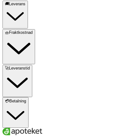
🚚Leverans
🧺Fraktkostnad
🚀Leveranstid
💳Betalning