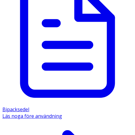
Bipacksedel
Läs noga före användning