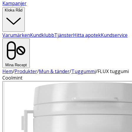
Kampanjer
Kloka Råd
Varumärken
Kundklubb
Tjänster
Hitta apotek
Kundservice
Mina Recept
Hem
/
Produkter
/
Mun & tänder
/
Tuggummi
/
FLUX tuggumi
Coolmint