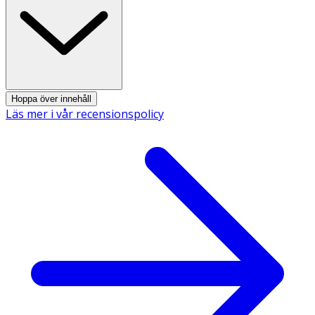
- Förvaras utom räckhåll för barn.
- Kan användas av gravida och ammande.
INNEHÅLLSDEKLARATION
4 tuggummi
5 tuggummi
Hoppa över innehåll
Läs mer i vår recensionspolicy
Fluorid (fluor)
0,56 mg
0,75 mg
* Dagligt referensintag. ** DRI ej fastställd
Innehåll
Sötningsmedel (xylitol 38,4%, sorbitol, mannitol, maltitol
syrup, aspartam, acesulfam K), gummibas,
förtjockningsmedel (E414), risstärkelse, aromer (mentol,
pepparmint), surhetsreglerande medel
(natriumvätekarbonat), ytbehandlingsmedel (E903),
fluorid (natriumfluorid). Innehåller en källa till fenylalanin.
OBS! Innehåller inte det vanligt förekommande vita