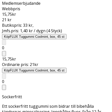
Medlemserbjudande
Webbpris
15,75
kr
21 kr
Butikspris:
33 kr
,
Jmfs.pris:
1,40 kr / dygn (4 Styck)
Köp
FLUX Tuggummi Coolmint, box, 45 st
0
15,75
kr
Ordinarie pris:
21
kr
Köp
FLUX Tuggummi Coolmint, box, 45 st
0
Sockerfritt
Ett sockerfritt tuggummi som bidrar till bibehålla
tändernas mineralisering. Innehåller fluor. Från 12 år.