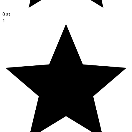
0
st
1