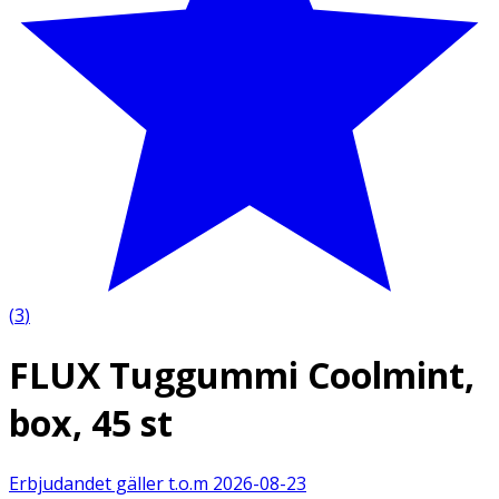
(
3
)
FLUX Tuggummi Coolmint,
box, 45 st
Erbjudandet gäller t.o.m
2026-08-23