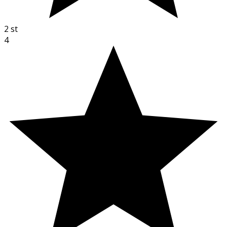
2
st
4