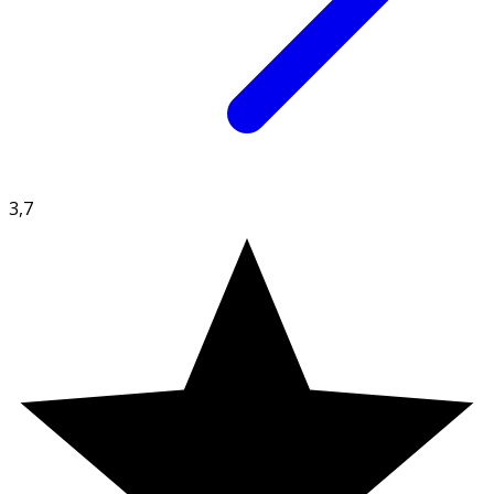
färgämnet E171. Tuggummit har därmed en mer gulaktig
färg.
3,7