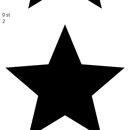
0
st
2