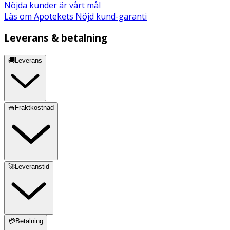
Nöjda kunder är vårt mål
Läs om Apotekets Nöjd kund-garanti
Leverans & betalning
🚚Leverans
🧺Fraktkostnad
🚀Leveranstid
💳Betalning