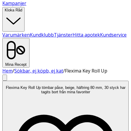
Kampanjer
Kloka Råd
Varumärken
Kundklubb
Tjänster
Hitta apotek
Kundservice
Mina Recept
Hem
/
Sökbar, ej köpb, ej kat
/
Flexima Key Roll Up
Flexima Key Roll Up tömbar påse, beige, häftring 80 mm, 30 styck har
tagits bort från mina favoriter