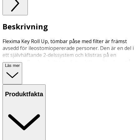
Beskrivning
Flexima Key Roll Up, tömbar påse med filter är främst
avsedd för ileostomiopererade personer. Den är en del i
ett självhäftande 2-delssystem och klistras på en
basplatta. Den kan bytas medans plattan sitter kvar på
Läs mer
huden. Påsen kan bara användas tillsammans med
Flexima Key plattor. Integrerat påslås.
Produktfakta